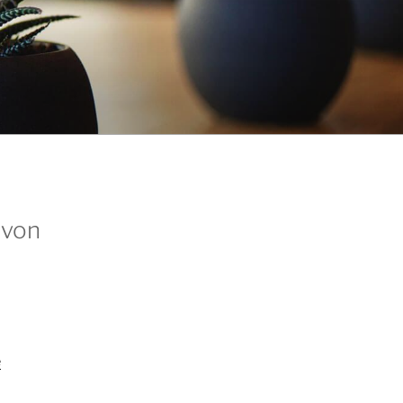
 von
e